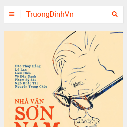
TruongDinhVn
Chia sẽ ebook,
các khóa học,
phần mềm học
tập miễn phí