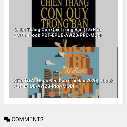
Chiến Thắng Con Quỷ Trong Bạn (Tái Bản
2018) ebook PDF-EPUB-AWZ3-PRC-MOBI
Kiên Trì Ắt Được Đền Đáp (Tái Bản 2020) ebook
PDF-EPUB-AWZ3-PRC-MOBI
COMMENTS