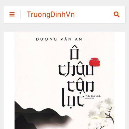
TruongDinhVn
Chia sẽ ebook,
các khóa học,
phần mềm học
tập miễn phí