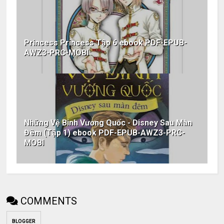
Princess Princess Tập 6 ebook PDF-EPUB-
AWZ3-PRC-MOBI
Những Vệ Binh Vương Quốc - Disney Sau Màn
Đêm (Tập 1) ebook PDF-EPUB-AWZ3-PRC-
MOBI
COMMENTS
BLOGGER