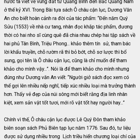
nước ta viết về vùng đất từ Quảng Bình đến Bắc Quảng Nam
ở thế kỷ XVI. Trong Bài tựa sách Ô châu cận lục, Dương Văn
An cho biết hoàn cảnh ra đời của tác phẩm: “Đến năm Quý
Sửu (1553) về nhà cư tang, nhân đọc khắp tác phẩm, đương
thời có hai nho sĩ cùng quê đã chia nhau chép hai tập sách về
hai phủ Tân Bình, Triệu Phong... khảo thêm tín sử, tham bác
lời khẩu truyền, chỗ rườm rã thì bỏ bớt, chỗ sơ lược thì bổ
sung, gọi tên là Ô châu cận lục, cũng là chỉ muốn để tham
khảo cho mình vậy...”. Nói là để tham khảo cho mình nhưng
đúng như Dương văn An viết: “Người giở sách đọc xem có
thể gợi lên nhiều nếp nghĩ, tiếp xúc nhiều loại mà trưởng thành
hơn. Thấy vẻ đẹp của núi sông mới biết rằng địa linh nhân
kiệt, xem sản vật tốt tươi, mới rõ vật tốt hay người hay...”
Chính vì thế, Ô châu cận lục được Lê Quý Đôn tham khảo
biên soạn sách Phủ Biên tạp lục năm 1776. Sau đó, tư liệu
được sử dụng nhiều trong Lịch triều hiến chương loại chí của