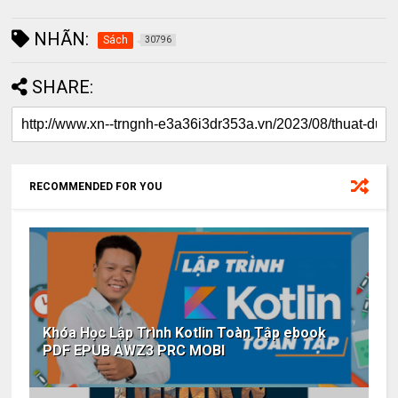
NHÃN:
Sách
30796
SHARE:
RECOMMENDED FOR YOU
Khóa Học Lập Trình Kotlin Toàn Tập ebook
PDF EPUB AWZ3 PRC MOBI