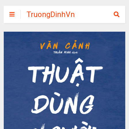
TruongDinhVn
Chia sẽ ebook,
các khóa học,
phần mềm học
tập miễn phí