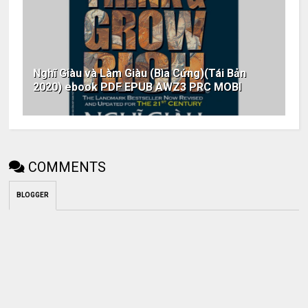
Nghĩ Giàu và Làm Giàu (Bìa Cứng)(Tái Bản
2020) ebook PDF EPUB AWZ3 PRC MOBI
COMMENTS
BLOGGER