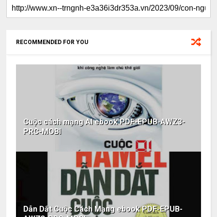
RECOMMENDED FOR YOU
Cuộc cách mạng AI ebook PDF-EPUB-AWZ3-
PRC-MOBI
Dẫn Dắt Cuộc Cách Mạng ebook PDF-EPUB-