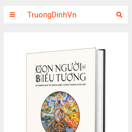
TruongDinhVn
Chia sẽ ebook,
các khóa học,
phần mềm học
tập miễn phí