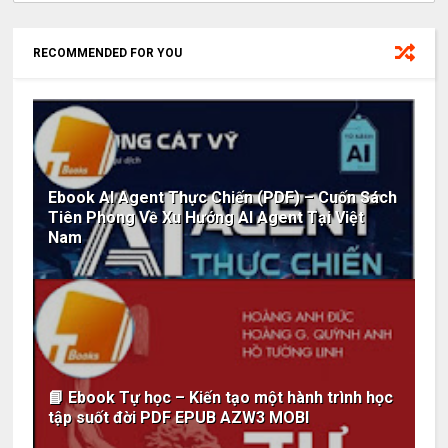
RECOMMENDED FOR YOU
Ebook AI Agent Thực Chiến (PDF) – Cuốn Sách
Tiên Phong Về Xu Hướng AI Agent Tại Việt
Nam
📘 Ebook Tự học – Kiến tạo một hành trình học
tập suốt đời PDF EPUB AZW3 MOBI