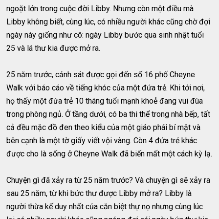
ngoặt lớn trong cuộc đời Libby. Nhưng còn một điều mà
Libby không biết, cùng lúc, có nhiều người khác cũng chờ đợi
ngày này giống như cô: ngày Libby bước qua sinh nhật tuổi
25 và lá thư kia được mở ra.
25 năm trước, cảnh sát được gọi đến số 16 phố Cheyne
Walk với báo cáo về tiếng khóc của một đứa trẻ. Khi tới nơi,
họ thấy một đứa trẻ 10 tháng tuổi mạnh khoẻ đang vui đùa
trong phòng ngủ. Ở tầng dưới, có ba thi thể trong nhà bếp, tất
cả đều mặc đồ đen theo kiểu của một giáo phái bí mật và
bên cạnh là một tờ giấy viết vội vàng. Còn 4 đứa trẻ khác
được cho là sống ở Cheyne Walk đã biến mất một cách kỳ lạ.
Chuyện gì đã xảy ra từ 25 năm trước? Và chuyện gì sẽ xảy ra
sau 25 năm, từ khi bức thư được Libby mở ra? Libby là
người thừa kế duy nhất của căn biệt thự nọ nhưng cùng lúc