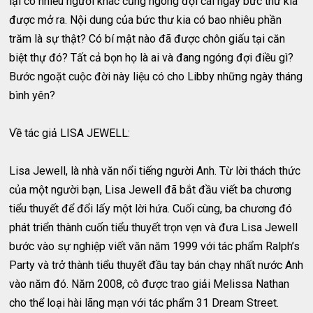
lại có nhiều người khác cũng ngóng đợi cái ngày bức thư kia
được mở ra. Nội dung của bức thư kia có bao nhiêu phần
trăm là sự thật? Có bí mật nào đã được chôn giấu tại căn
biệt thự đó? Tất cả bọn họ là ai và đang ngóng đợi điều gì?
Bước ngoặt cuộc đời này liệu có cho Libby những ngày tháng
bình yên?
Về tác giả LISA JEWELL:
Lisa Jewell, là nhà văn nổi tiếng người Anh. Từ lời thách thức
của một người bạn, Lisa Jewell đã bắt đầu viết ba chương
tiểu thuyết để đổi lấy một lời hứa. Cuối cùng, ba chương đó
phát triển thành cuốn tiểu thuyết trọn vẹn và đưa Lisa Jewell
bước vào sự nghiệp viết văn năm 1999 với tác phẩm Ralph’s
Party và trở thành tiểu thuyết đầu tay bán chạy nhất nước Anh
vào năm đó. Năm 2008, cô được trao giải Melissa Nathan
cho thể loại hài lãng mạn với tác phẩm 31 Dream Street.