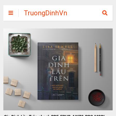
TruongDinhVn
Chia sẽ ebook,
các khóa học,
phần mềm học
tập miễn phí