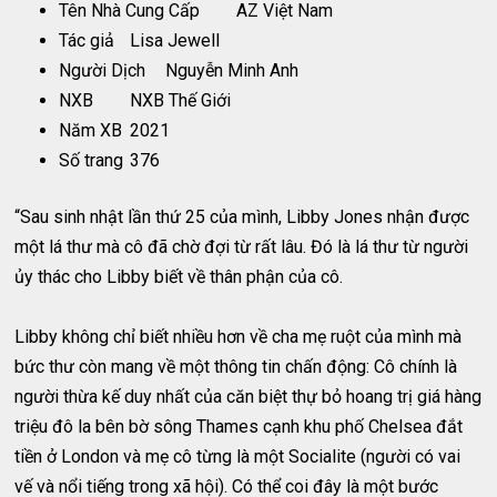
Tên Nhà Cung Cấp
AZ Việt Nam
Tác giả
Lisa Jewell
Người Dịch
Nguyễn Minh Anh
NXB
NXB Thế Giới
Năm XB
2021
Số trang
376
“Sau sinh nhật lần thứ 25 của mình, Libby Jones nhận được
một lá thư mà cô đã chờ đợi từ rất lâu. Đó là lá thư từ người
ủy thác cho Libby biết về thân phận của cô.
Libby không chỉ biết nhiều hơn về cha mẹ ruột của mình mà
bức thư còn mang về một thông tin chấn động: Cô chính là
người thừa kế duy nhất của căn biệt thự bỏ hoang trị giá hàng
triệu đô la bên bờ sông Thames cạnh khu phố Chelsea đắt
tiền ở London và mẹ cô từng là một Socialite (người có vai
vế và nổi tiếng trong xã hội). Có thể coi đây là một bước