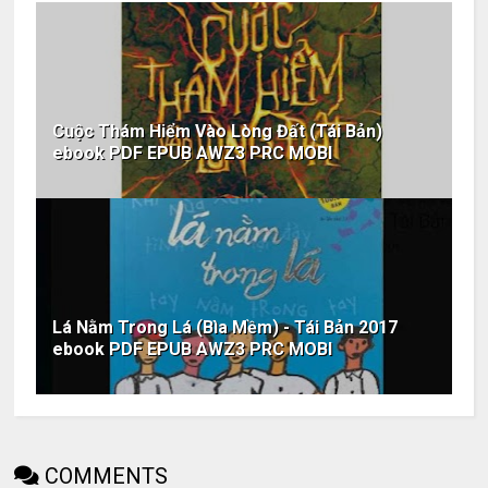
Cuộc Thám Hiểm Vào Lòng Đất (Tái Bản)
ebook PDF EPUB AWZ3 PRC MOBI
Lá Nằm Trong Lá (Bìa Mềm) - Tái Bản 2017
ebook PDF EPUB AWZ3 PRC MOBI
COMMENTS