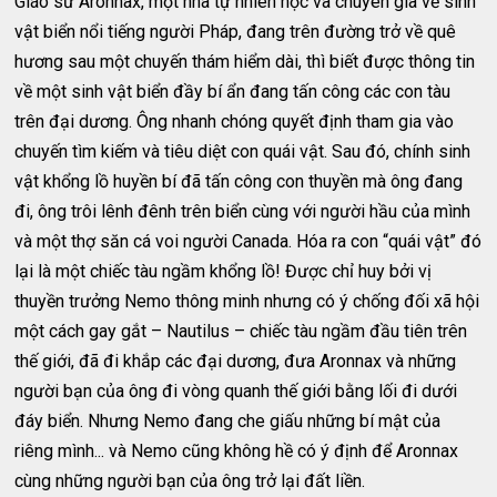
Giáo sư Aronnax, một nhà tự nhiên học và chuyên gia về sinh
vật biển nổi tiếng người Pháp, đang trên đường trở về quê
hương sau một chuyến thám hiểm dài, thì biết được thông tin
về một sinh vật biển đầy bí ẩn đang tấn công các con tàu
trên đại dương. Ông nhanh chóng quyết định tham gia vào
chuyến tìm kiếm và tiêu diệt con quái vật. Sau đó, chính sinh
vật khổng lồ huyền bí đã tấn công con thuyền mà ông đang
đi, ông trôi lênh đênh trên biển cùng với người hầu của mình
và một thợ săn cá voi người Canada. Hóa ra con “quái vật” đó
lại là một chiếc tàu ngầm khổng lồ! Được chỉ huy bởi vị
thuyền trưởng Nemo thông minh nhưng có ý chống đối xã hội
một cách gay gắt – Nautilus – chiếc tàu ngầm đầu tiên trên
thế giới, đã đi khắp các đại dương, đưa Aronnax và những
người bạn của ông đi vòng quanh thế giới bằng lối đi dưới
đáy biển. Nhưng Nemo đang che giấu những bí mật của
riêng mình... và Nemo cũng không hề có ý định để Aronnax
cùng những người bạn của ông trở lại đất liền.