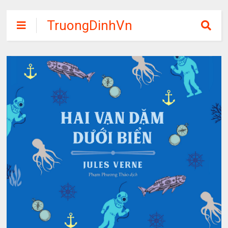
TruongDinhVn
Chia sẽ ebook,
các khóa học,
phần mềm học
tập miễn phí