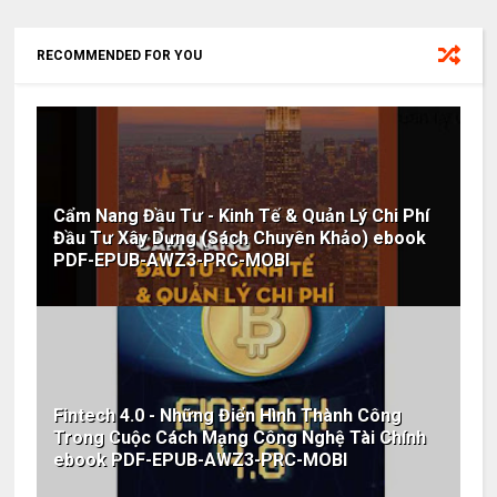
RECOMMENDED FOR YOU
Cẩm Nang Đầu Tư - Kinh Tế & Quản Lý Chi Phí
Đầu Tư Xây Dựng (Sách Chuyên Khảo) ebook
PDF-EPUB-AWZ3-PRC-MOBI
​Fintech 4.0 - Những Điển Hình Thành Công
Trong Cuộc Cách Mạng Công Nghệ Tài Chính
ebook PDF-EPUB-AWZ3-PRC-MOBI