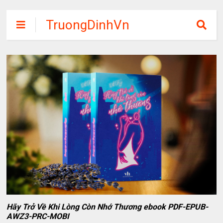
TruongDinhVn
Chia sẽ ebook,
các khóa học,
phần mềm học
tập miễn phí
Hãy Trở Về Khi Lòng Còn Nhớ Thương ebook PDF-EPUB-
AWZ3-PRC-MOBI