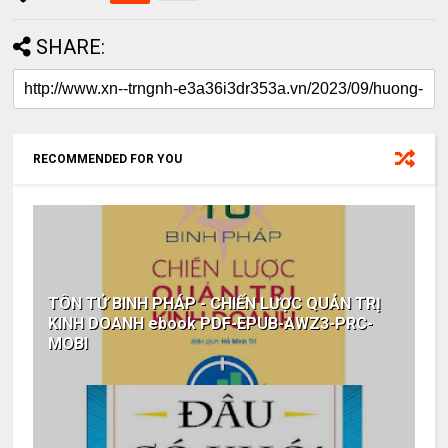
SHARE:
RECOMMENDED FOR YOU
TÔN TỬ BINH PHÁP - CHIẾN LƯỢC QUẢN TRỊ
KINH DOANH ebook PDF-EPUB-AWZ3-PRC-
MOBI