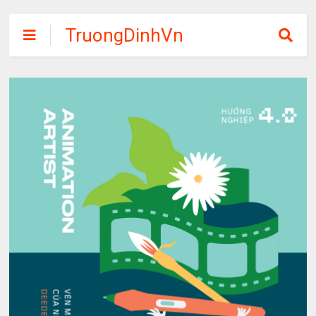
TruongDinhVn
Chia sẽ ebook,
các khóa học,
phần mềm học
tập miễn phí