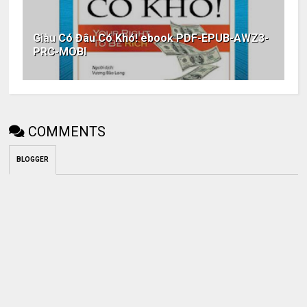
Giàu Có Đâu Có Khó! ebook PDF-EPUB-AWZ3-
PRC-MOBI
COMMENTS
BLOGGER