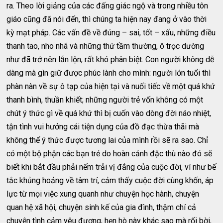
ra. Theo lời giảng của các đấng giác ngộ và trong nhiều tôn
giáo cũng đã nói đến, thì chúng ta hiện nay đang ở vào thời
kỳ mạt pháp. Các vấn đề về đúng – sai, tốt – xấu, những điều
thanh tao, nho nhã và những thứ tầm thường, ô trọc dường
như đã trở nên lẫn lộn, rất khó phân biệt. Con người không dễ
dàng mà gìn giữ được phúc lành cho mình: người lớn tuổi thì
phàn nàn về sự ô tạp của hiện tại và nuối tiếc về một quá khứ
thanh bình, thuần khiết; những người trẻ vốn không có một
chút ý thức gì về quá khứ thì bị cuốn vào dòng đời náo nhiệt,
tận tình vui hưởng cái tiện dụng của đồ đạc thừa thãi mà
không thể ý thức được tương lai của mình rồi sẽ ra sao. Chỉ
có một bộ phận các bạn trẻ do hoàn cảnh đặc thù nào đó sẽ
biết khi bắt đầu phải nếm trải vị đắng của cuộc đời, ví như bế
tắc khủng hoảng về tâm trí, cảm thấy cuộc đời cùng khốn, áp
lực từ mọi việc xung quanh như chuyện học hành, chuyện
quan hệ xã hội, chuyện sinh kế của gia đình, thậm chí cả
chuyện tình cảm yêu đương, hẹn hò này khác sao mà rối bời,