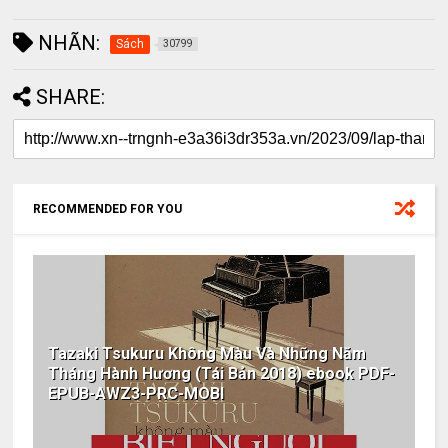
NHÃN:
Sách
30799
SHARE:
RECOMMENDED FOR YOU
Tazaki Tsukuru Không Màu Và Những Năm
Tháng Hành Hương (Tái Bản 2018) ebook PDF-
EPUB-AWZ3-PRC-MOBI