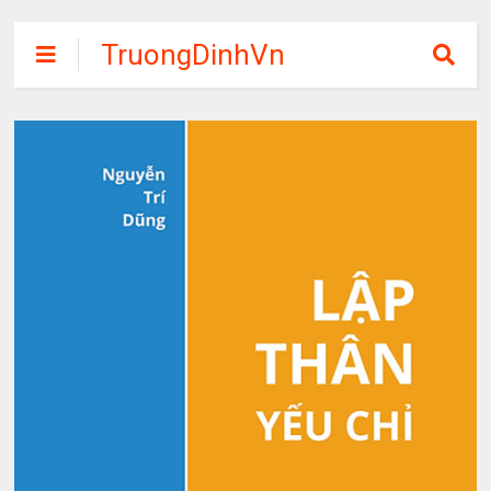
TruongDinhVn
Chia sẽ ebook,
các khóa học,
phần mềm học
tập miễn phí