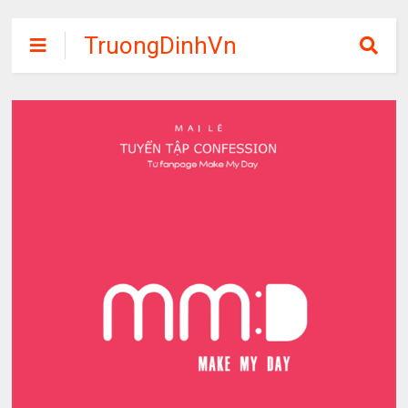
TruongDinhVn
Chia sẽ ebook,
các khóa học,
phần mềm học
tập miễn phí