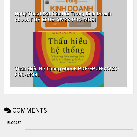
Nghệ Thuật Đặt Câu Hỏi Trong Kinh Doanh
ebook PDF-EPUB-AWZ3-PRC-MOBI
Thấu Hiểu Hệ Thống ebook PDF-EPUB-AWZ3-
PRC-MOBI
COMMENTS
BLOGGER