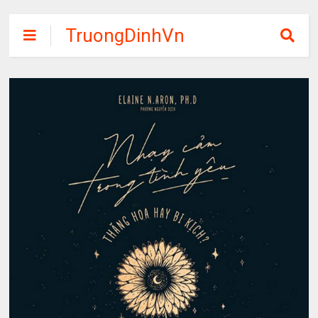
TruongDinhVn
Chia sẽ ebook,
các khóa học,
phần mềm học
tập miễn phí