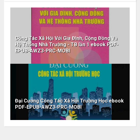
Công Tác Xã Hội Với Gia Đình, Cộng Đồng Và
Hệ Thống Nhà Trường - TB lần 1 ebook PDF-
EPUB-AWZ3-PRC-MOBI
Đại Cương Công Tác Xã Hội Trường Học ebook
PDF-EPUB-AWZ3-PRC-MOBI