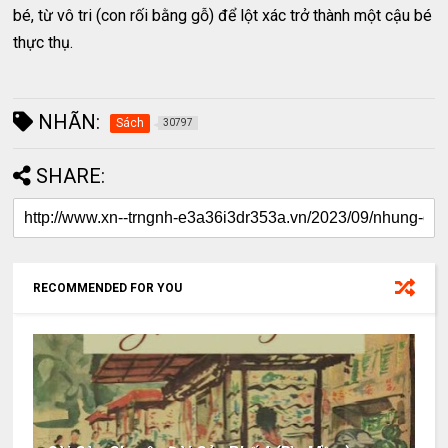
bé, từ vô tri (con rối bằng gỗ) để lột xác trở thành một cậu bé
thực thụ.
NHÃN:
Sách
30797
SHARE:
RECOMMENDED FOR YOU