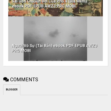
Sài Gòn Chuyện Đời Của Phố 4 (Bìa Mềm)
ebook PDF EPUB AWZ3 PRC MOBI
Người Vô Sự (Tái Bản) ebook PDF EPUB AWZ3
PRC MOBI
COMMENTS
BLOGGER