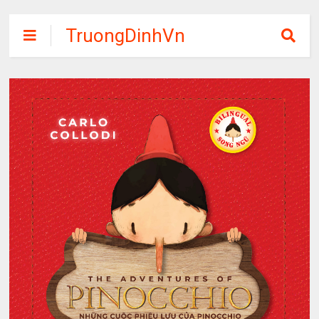
TruongDinhVn
Chia sẽ ebook,
các khóa học,
phần mềm học
tập miễn phí