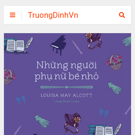
TruongDinhVn
Chia sẽ ebook,
các khóa học,
phần mềm học
tập miễn phí