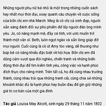
Những người phụ nữ bé nhỏ là một trong những cuốn sách
hay nhất mọi thời đại, xoay quanh câu chuyện về cuộc sống
của bốn chị em nhà March. Meg là cô chị cả xinh đẹp, người
sẵn sàng đánh đổi sự phù phiếm để lấy người đàn ông mình
yêu. Jo, cô nàng mạnh mẽ, đầy cá tính, với ước muốn trở
thành một văn sĩ. Beth, luôn ngọt ngào và sẵn lòng giúp đỡ
mọi người. Cuối cùng là cô út Amy tóc vàng, dễ thương như
búp bê có năng khiếu đặc biệt về hội họa. Bốn chị em đã
dũng cảm vượt qua đói nghèo, chiến tranh và những biến
động thời đại để tìm kiếm tình yêu, công việc và hạnh phúc
đích thực cho riêng mình. Trên tất cả, họ đã cùng nhau trưởng
thành, cùng nhau trải qua những tranh cãi, cùng chia sẻ những
khoảnh khắc đủ là hạnh phúc hay buồn đau để gìn giữ những
giá trị cơ bản của một gia đình.
Tác giả
Louisa May Alcott, sinh ngày 29 tháng 11 năm 1832