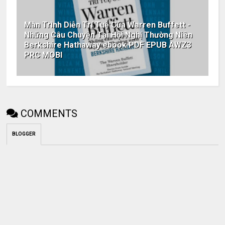
Màn Trình Diễn Trí Tuệ Của Warren Buffett -
Những Câu Chuyện Tại Hội Nghị Thường Niên
Berkshire Hathaway ebook PDF EPUB AWZ3
PRC MOBI
COMMENTS
BLOGGER