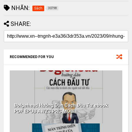
NHÃN:
Sách
30798
SHARE:
RECOMMENDED FOR YOU
Bolgehead Hướng Dẫn Cách Đầu Tư ebook
PDF EPUB AWZ3 PRC MOBI