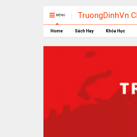
TruongDinhVn Ch
MENU
phần mềm học t
Home
Sách Hay
Khóa Học