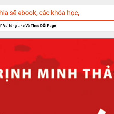
ia sẽ ebook, các khóa học,
ập miễn phí
Vui lòng Like Và Theo DÕi Page