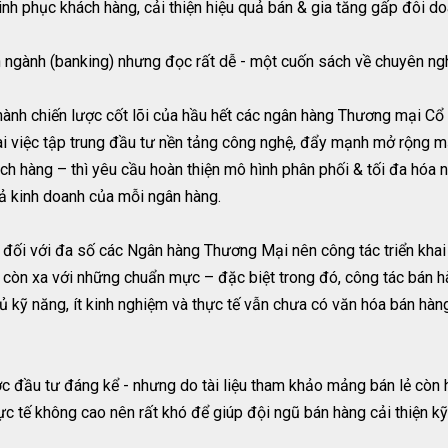
inh phục khách hàng, cải thiện hiệu quả bán & gia tăng gấp đôi do
ngành (banking) nhưng đọc rất dễ - một cuốn sách về chuyên nghề
hành chiến lược cốt lõi của hầu hết các ngân hàng Thương mại Cổ
oài việc tập trung đầu tư nền tảng công nghệ, đẩy mạnh mở rộng
h hàng – thì yêu cầu hoàn thiện mô hình phân phối & tối đa hóa n
quả kinh doanh của mỗi ngân hàng.
đối với đa số các Ngân hàng Thương Mại nên công tác triển khai 
 còn xa với những chuẩn mực – đặc biệt trong đó, công tác bán h
 kỹ năng, ít kinh nghiệm và thực tế vẫn chưa có văn hóa bán hàn
 đầu tư đáng kể - nhưng do tài liệu tham khảo mảng bán lẻ còn h
hực tế không cao nên rất khó để giúp đội ngũ bán hàng cải thiện k