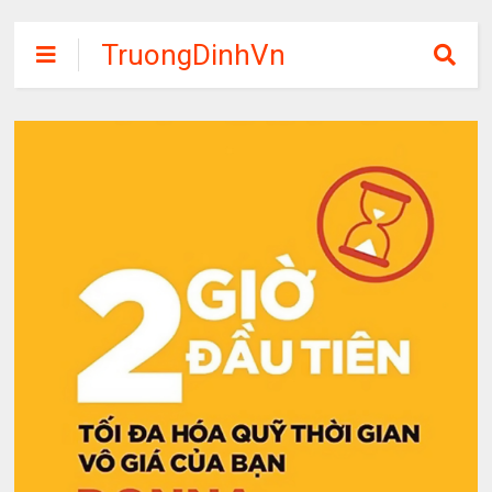
TruongDinhVn
Chia sẽ ebook,
các khóa học,
phần mềm học
tập miễn phí