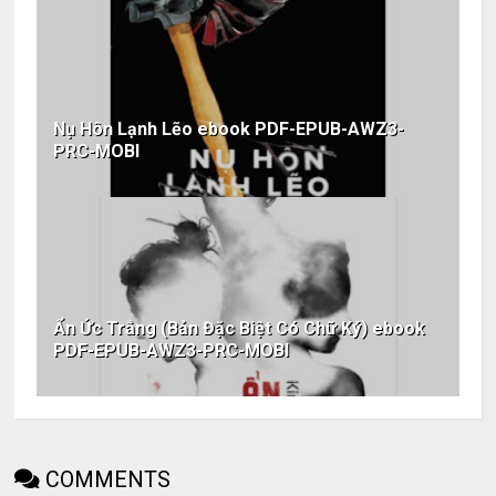
Nụ Hôn Lạnh Lẽo ebook PDF-EPUB-AWZ3-
PRC-MOBI
Ẩn Ức Trắng (Bản Đặc Biệt Có Chữ Ký) ebook
PDF-EPUB-AWZ3-PRC-MOBI
COMMENTS