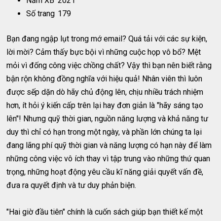
Năm XB
2021
Số trang
179
Bạn đang ngập lụt trong mớ email? Quá tải với các sự kiện,
lời mời? Cảm thấy bực bội vì những cuộc họp vô bổ? Mệt
mỏi vì đống công việc chồng chất? Vậy thì bạn nên biết rằng
bận rộn không đồng nghĩa với hiệu quả! Nhân viên thì luôn
được sếp dặn dò hãy chủ động lên, chịu nhiều trách nhiệm
hơn, ít hỏi ý kiến cấp trên lại hay đơn giản là "hãy sáng tạo
lên"! Nhưng quỹ thời gian, nguồn năng lượng và khả năng tư
duy thì chỉ có hạn trong một ngày, và phần lớn chúng ta lại
đang lãng phí quỹ thời gian và năng lượng có hạn này để làm
những công việc vô ích thay vì tập trung vào những thứ quan
trọng, những hoạt động yêu cầu kĩ năng giải quyết vấn đề,
đưa ra quyết định và tư duy phản biện.
"Hai giờ đầu tiên" chính là cuốn sách giúp bạn thiết kế một