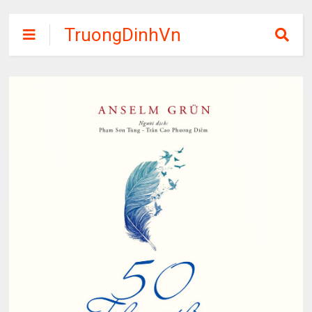
TruongDinhVn
Chia sẽ ebook,
các khóa học,
phần mềm học
tập miễn phí