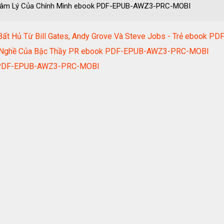
ĩ Tâm Lý Của Chính Mình ebook PDF-EPUB-AWZ3-PRC-MOBI
 Bất Hủ Từ Bill Gates, Andy Grove Và Steve Jobs - Trẻ eboo
yện Nghề Của Bậc Thầy PR ebook PDF-EPUB-AWZ3-PRC-MOBI
k PDF-EPUB-AWZ3-PRC-MOBI