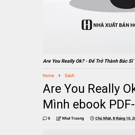
Are You Really Ok? - Để Trở Thành Bác 
Home
Sách
Are You Really O
Mình ebook PDF
0
Nhut Truong
Chủ Nhật, 8 tháng 10, 