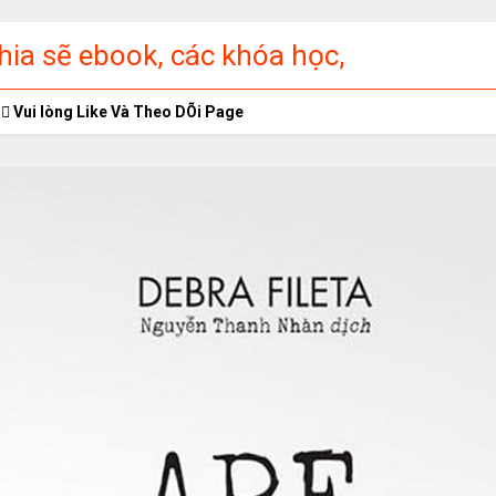
ia sẽ ebook, các khóa học,
ập miễn phí
Vui lòng Like Và Theo DÕi Page