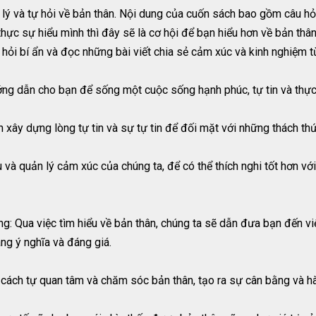
ý và tự hỏi về bản thân. Nội dung của cuốn sách bao gồm câu hỏi 
c sự hiểu mình thì đây sẽ là cơ hội để bạn hiểu hơn về bản thân 
u hỏi bí ẩn và đọc những bài viết chia sẻ cảm xúc và kinh nghiệm
ng dẫn cho bạn để sống một cuộc sống hạnh phúc, tự tin và thự
 xây dựng lòng tự tin và sự tự tin để đối mặt với những thách th
 và quản lý cảm xúc của chúng ta, để có thể thích nghi tốt hơn v
g: Qua việc tìm hiểu về bản thân, chúng ta sẽ dẫn đưa bạn đến v
g ý nghĩa và đáng giá.
cách tự quan tâm và chăm sóc bản thân, tạo ra sự cân bằng và hà