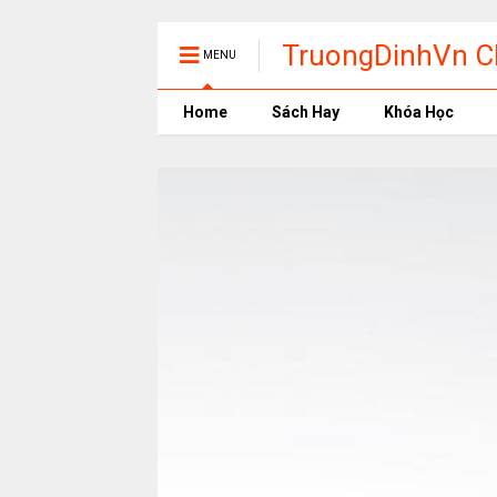
TruongDinhVn Ch
MENU
phần mềm học t
Home
Sách Hay
Khóa Học