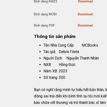
Định dạng AWZ3
Download
Định dạng MOBI
Download
Định dạng PDF
Download
Thông tin sản phẩm
Tên Nhà Cung Cấp
MCBooks
Tác giả
Debra Fileta
Người Dịch
Nguyễn Thanh Nhàn
NXB
Hồng Đức
Năm XB
2023
Số trang
300
Bạn có nghĩ rằng mình tự hiểu hết bản thân, 
động sai trái đến khi bình tĩnh lại tôi mới 
bào chữa vết thương và trở thành bác sĩ tâm 