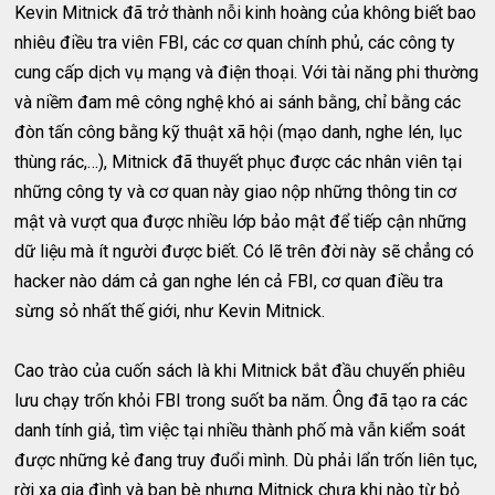
Kevin Mitnick đã trở thành nỗi kinh hoàng của không biết bao
nhiêu điều tra viên FBI, các cơ quan chính phủ, các công ty
cung cấp dịch vụ mạng và điện thoại. Với tài năng phi thường
và niềm đam mê công nghệ khó ai sánh bằng, chỉ bằng các
đòn tấn công bằng kỹ thuật xã hội (mạo danh, nghe lén, lục
thùng rác,…), Mitnick đã thuyết phục được các nhân viên tại
những công ty và cơ quan này giao nộp những thông tin cơ
mật và vượt qua được nhiều lớp bảo mật để tiếp cận những
dữ liệu mà ít người được biết. Có lẽ trên đời này sẽ chẳng có
hacker nào dám cả gan nghe lén cả FBI, cơ quan điều tra
sừng sỏ nhất thế giới, như Kevin Mitnick.
Cao trào của cuốn sách là khi Mitnick bắt đầu chuyến phiêu
lưu chạy trốn khỏi FBI trong suốt ba năm. Ông đã tạo ra các
danh tính giả, tìm việc tại nhiều thành phố mà vẫn kiểm soát
được những kẻ đang truy đuổi mình. Dù phải lẩn trốn liên tục,
rời xa gia đình và bạn bè nhưng Mitnick chưa khi nào từ bỏ