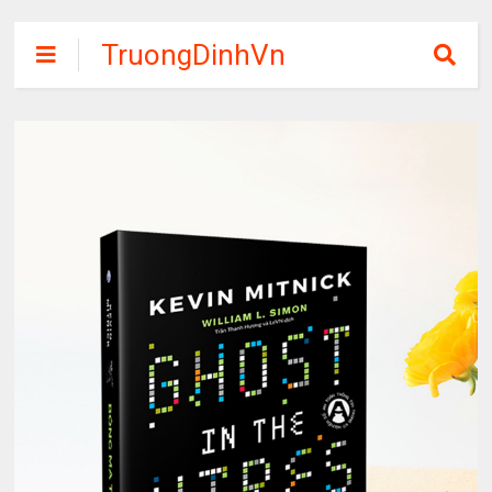
TruongDinhVn
Chia sẽ ebook,
các khóa học,
phần mềm học
tập miễn phí