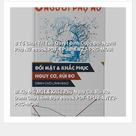
8 Tố Chất Trí Tuệ Quyết Định Cuộc Đời Người
Phụ Nữ ebook PDF-EPUB-AWZ3-PRC-MOBI
Bí Kíp Đối Mặt & Khắc Phụ Nguy Cơ, Rủi Ro
Danh Cho Lãnh Đạo ebook PDF-EPUB-AWZ3-
PRC-MOBI