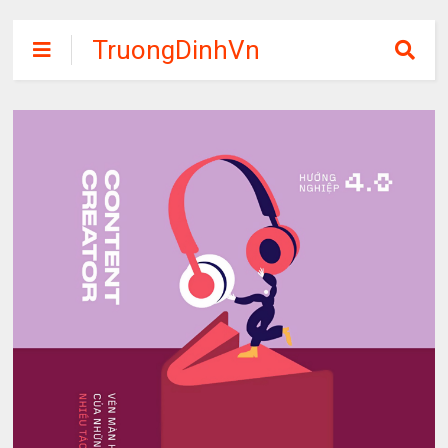
TruongDinhVn
Chia sẽ ebook,
các khóa học,
phần mềm học
tập miễn phí