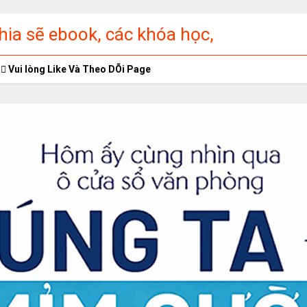
ia sẽ ebook, các khóa học,
ập miễn phí
Vui lòng Like Và Theo DÕi Page