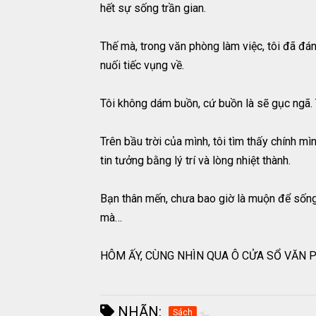
hết sự sống trần gian.
Thế mà, trong văn phòng làm việc, tôi đã đá
nuối tiếc vụng về.
Tôi không dám buồn, cứ buồn là sẽ gục ngã.
Trên bầu trời của mình, tôi tìm thấy chính m
tin tưởng bằng lý trí và lòng nhiệt thành.
Bạn thân mến, chưa bao giờ là muộn để sống ch
mà…
HÔM ẤY, CÙNG NHÌN QUA Ô CỬA SỔ VĂN
NHÃN:
Sách