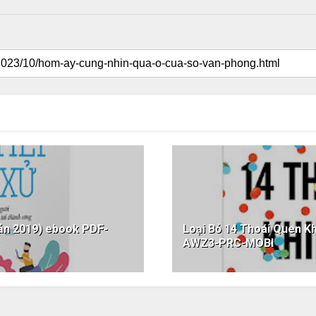
Bản 2019) ebook PDF-
Loại Bỏ 14 Thoái Quen 
AWZ3-PRC-MOBI