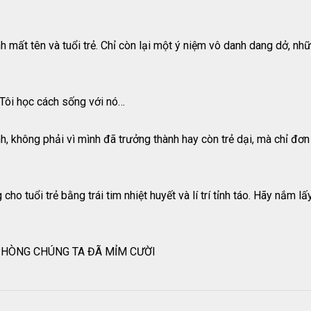
nh mất tên và tuổi trẻ. Chỉ còn lại một ý niệm vô danh dang dở, n
 Tôi học cách sống với nó…
ình, không phải vì mình đã trưởng thành hay còn trẻ dại, mà chỉ đơ
o tuổi trẻ bằng trái tim nhiệt huyết và lí trí tỉnh táo. Hãy nắm l
 PHÒNG CHÚNG TA ĐÃ MỈM CƯỜI