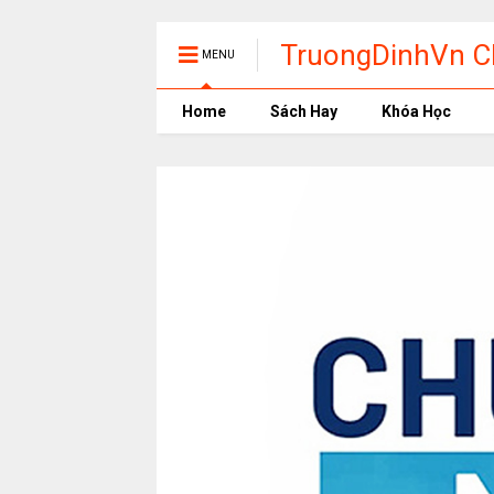
TruongDinhVn Ch
MENU
phần mềm học t
Home
Sách Hay
Khóa Học