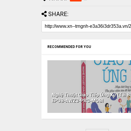
SHARE:
RECOMMENDED FOR YOU
Nghệ Thuật Giao Tiếp Ứng Xử (Tái 
EPUB-AWZ3-PRC-MOBI