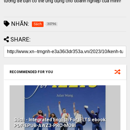
tưởng để bạn có thể ứng dụng cho doanh nghiệp của mình!
NHÃN:
Sách
30796
SHARE:
RECOMMENDED FOR YOU
Sách - Integrated English For IELTS ebook
PDF-EPUB-AWZ3-PRC-MOBI