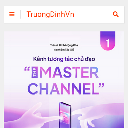
TruongDinhVn
Chia sẽ ebook,
các khóa học,
phần mềm học
tập miễn phí