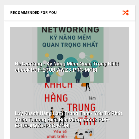
RECOMMENDED FOR YOU
Networking - Kỹ Năng Mềm Quan Trọng Nhất
ebook PDF-EPUB-AWZ3-PRC-MOBI
Lấy Khách Hàng Làm Trung Tâm - Yếu Tố Phát
Triển Thương Hiệu Bền Vững ebook PDF-
EPUB-AWZ3-PRC-MOBI