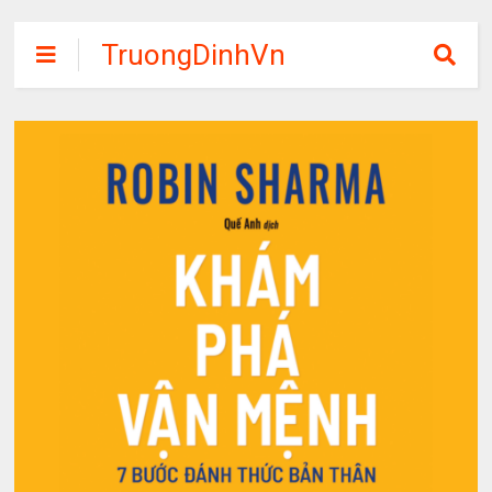
TruongDinhVn
Chia sẽ ebook,
các khóa học,
phần mềm học
tập miễn phí