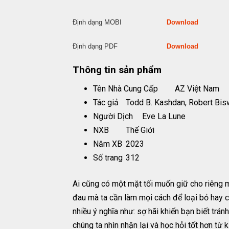
Định dạng MOBI
Download
Định dạng PDF
Download
Thông tin sản phẩm
Tên Nhà Cung Cấp
AZ Việt Nam
Tác giả
Todd B. Kashdan, Robert Bi
Người Dịch
Eve La Lune
NXB
Thế Giới
Năm XB
2023
Số trang
312
Ai cũng có một mặt tối muốn giữ cho riêng mì
đau mà ta cần làm mọi cách để loại bỏ hay 
nhiều ý nghĩa như: sợ hãi khiến bạn biết trán
chúng ta nhìn nhận lại và học hỏi tốt hơn từ 