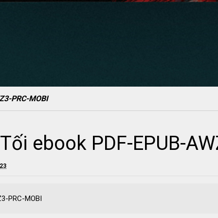
WZ3-PRC-MOBI
c Tối ebook PDF-EPUB-A
023
WZ3-PRC-MOBI