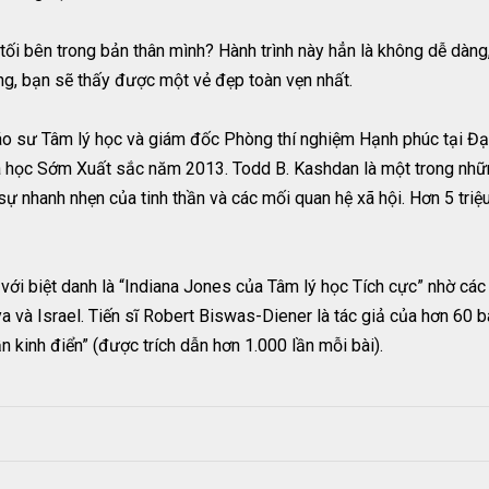
tối bên trong bản thân mình? Hành trình này hẳn là không dễ dàn
g, bạn sẽ thấy được một vẻ đẹp toàn vẹn nhất.
iáo sư Tâm lý học và giám đốc Phòng thí nghiệm Hạnh phúc tại Đ
 học Sớm Xuất sắc năm 2013. Todd B. Kashdan là một trong những
sự nhanh nhẹn của tinh thần và các mối quan hệ xã hội. Hơn 5 tri
 với biệt danh là “Indiana Jones của Tâm lý học Tích cực” nhờ c
a và Israel. Tiến sĩ Robert Biswas-Diener là tác giả của hơn 60
ẫn kinh điển” (được trích dẫn hơn 1.000 lần mỗi bài).