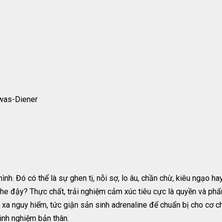
swas-Diener
nh. Đó có thể là sự ghen tị, nỗi sợ, lo âu, chần chừ, kiêu ngạo ha
che đậy? Thực chất, trải nghiệm cảm xúc tiêu cực là quyền và ph
h xa nguy hiểm, tức giận sản sinh adrenaline để chuẩn bị cho cơ ch
kinh nghiệm bản thân.