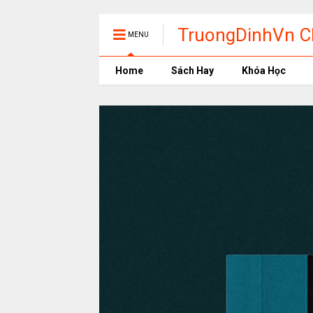
TruongDinhVn Ch
MENU
phần mềm học t
Home
Sách Hay
Khóa Học