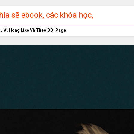
ia sẽ ebook, các khóa học,
ập miễn phí
Vui lòng Like Và Theo DÕi Page