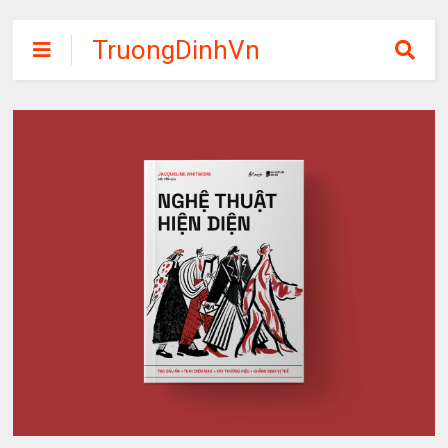
TruongDinhVn
Chia sẽ ebook,
các khóa học,
phần mềm học
tập miễn phí