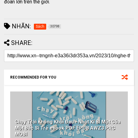
đoàn lớn trên thế giới.
NHÃN:
Sách
30798
SHARE:
RECOMMENDED FOR YOU
Chạy Trời Không Khỏi Đau - Nhật Kí Bí Mật Của
Một Bác Sĩ Trẻ ebook PDF EPUB AWZ3 PRC
MOBI