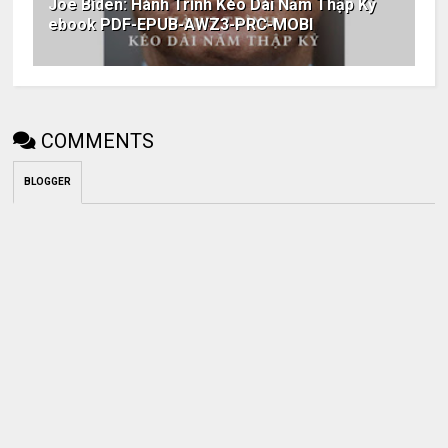
Joe Biden: Hành Trình Kéo Dài Năm Thập Kỷ
ebook PDF-EPUB-AWZ3-PRC-MOBI
COMMENTS
BLOGGER