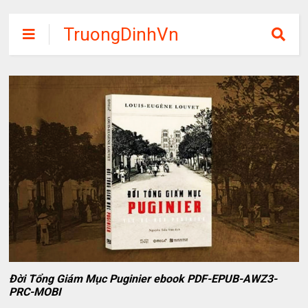
TruongDinhVn
Chia sẽ ebook,
các khóa học,
phần mềm học
tập miễn phí
Đời Tổng Giám Mục Puginier ebook PDF-EPUB-AWZ3-
PRC-MOBI