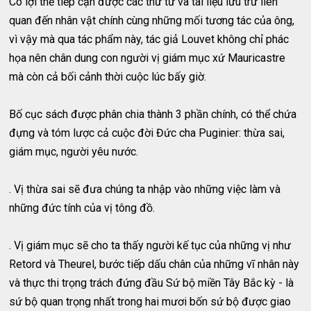
Có lợi thế tiếp cận được các thư từ và tài liệu lưu trữ liên
quan đến nhân vật chính cùng những mối tương tác của ông,
vì vậy mà qua tác phẩm này, tác giả Louvet không chỉ phác
họa nên chân dung con người vị giám mục xứ Mauricastre
mà còn cả bối cảnh thời cuộc lúc bấy giờ.
Bố cục sách được phân chia thành 3 phần chính, có thể chứa
đựng và tóm lược cả cuộc đời Đức cha Puginier: thừa sai,
giám mục, người yêu nước.
. Vị thừa sai sẽ đưa chúng ta nhập vào những việc làm và
những đức tính của vị tông đồ.
. Vị giám mục sẽ cho ta thấy người kế tục của những vị như
Retord và Theurel, bước tiếp dấu chân của những vĩ nhân này
và thực thi trọng trách đứng đầu Sứ bộ miền Tây Bắc kỳ - là
sứ bộ quan trọng nhất trong hai mươi bốn sứ bộ được giao