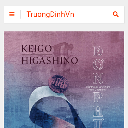
TruongDinhVn
Chia sẽ ebook,
các khóa học,
phần mềm học
tập miễn phí