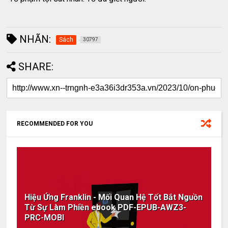
NHÃN:
Sách
30797
SHARE:
RECOMMENDED FOR YOU
Hiệu Ứng Franklin - Mối Quan Hệ Tốt Bắt Nguồn
Từ Sự Làm Phiền ebook PDF-EPUB-AWZ3-
PRC-MOBI