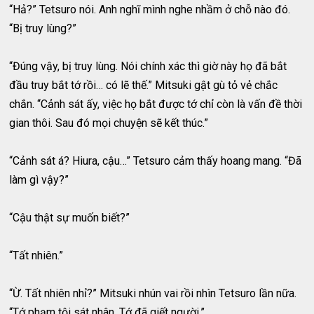
“Hả?” Tetsuro nói. Anh nghĩ mình nghe nhầm ở chỗ nào đó.
“Bị truy lùng?”
“Đúng vậy, bị truy lùng. Nói chính xác thì giờ này họ đã bắt
đầu truy bắt tớ rồi… có lẽ thế.” Mitsuki gật gù tỏ vẻ chắc
chắn. “Cảnh sát ấy, việc họ bắt được tớ chỉ còn là vấn đề thời
gian thôi. Sau đó mọi chuyện sẽ kết thúc.”
“Cảnh sát á? Hiura, cậu…” Tetsuro cảm thấy hoang mang. “Đã
làm gì vậy?”
“Cậu thật sự muốn biết?”
“Tất nhiên.”
“Ừ. Tất nhiên nhỉ?” Mitsuki nhún vai rồi nhìn Tetsuro lần nữa.
“Tớ phạm tội sát nhân. Tớ đã giết người.”