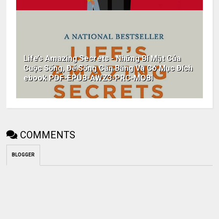
Life’s Amazing Secrets - Những Bí Mật Của
Cuộc Sống, Để Sống Cân Bằng Và Có Mục Đích
ebook PDF-EPUB-AWZ3-PRC-MOBI
COMMENTS
BLOGGER