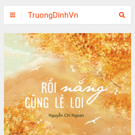
TruongDinhVn
Chia sẽ ebook,
các khóa học,
phần mềm học
tập miễn phí