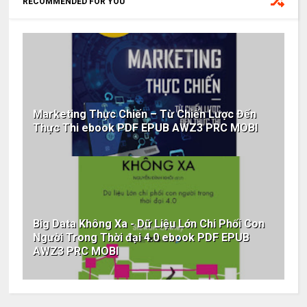
RECOMMENDED FOR YOU
Marketing Thực Chiến – Từ Chiến Lược Đến
Thực Thi ebook PDF EPUB AWZ3 PRC MOBI
Big Data Không Xa - Dữ Liệu Lớn Chi Phối Con
Người Trong Thời đại 4.0 ebook PDF EPUB
AWZ3 PRC MOBI