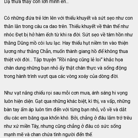
Dạ thưa thầy con lớn mình ên...
Có những đứa trẻ lớn lên với thiếu khuyết và sứt sẹo như con
thằn lằn trong câu ca dao trên. Thiếu khuyết về thân thể như
nhóc Đẹt bị hở hàm ếch từ khi ra đời. Sứt sẹo về tâm hồn như
thằng Dũng mồ côi lưu lạc. Hay thiếu hụt niềm tin vào thiện
lương như thằng Chẵn, muốn thành giang hồ để không thua
thiệt với đời… Tập truyện “Rồi nắng cũng lẻ loi” khắc họa
chân dung những bạn nhỏ ấy thật chân thực và sống động
trong hành trình vượt qua các vòng xoáy của dòng đời.
Như vạt nắng chiếu rọi sau mỗi cơn mưa, ánh sáng hi vọng
luôn hiện diện. Gạt qua những khác biệt, kì thị, va vấp, những
bàn tay ấm áp luôn tìm đến với từng bạn nhỏ, vỗ về và dắt
dìu các em băng qua khốn khó. Bởi, chẳng ở đâu lắm trớ trêu
như xứ miền Tây, nhưng cũng chẳng ở đâu có sức sống
mạnh mẽ và chan chứa tình người đến thế.