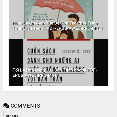
Huấn Luyện Cảm Xúc Để Con Trẻ Phát Triển
Toàn Diện ebook PDF-EPUB-AWZ3-PRC-MOBI
Tối Đa Hóa Năng Lực Bản Thân ebook PDF-
EPUB-AWZ3-PRC-MOBI
COMMENTS
BLOGGER