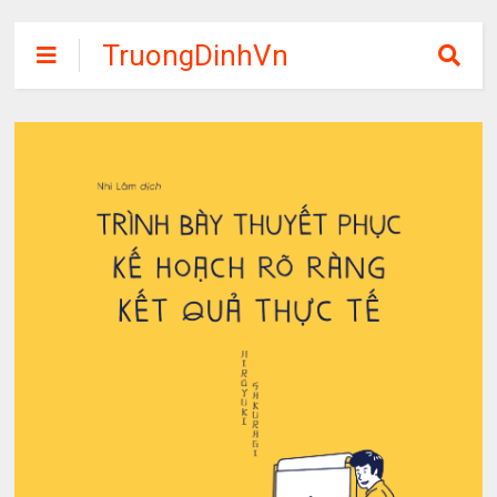
TruongDinhVn
Chia sẽ ebook,
các khóa học,
phần mềm học
tập miễn phí