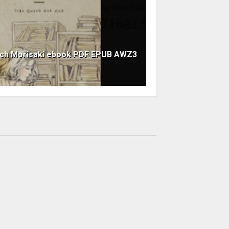
ách Morisaki ebook PDF EPUB AWZ3