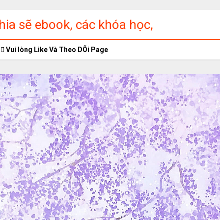
ia sẽ ebook, các khóa học,
ập miễn phí
Vui lòng Like Và Theo DÕi Page