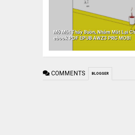
Mở Mắt Thấy Buồn, Nhắm Mắt Lại C
ebook PDF EPUB AWZ3 PRC MOBI
COMMENTS
BLOGGER