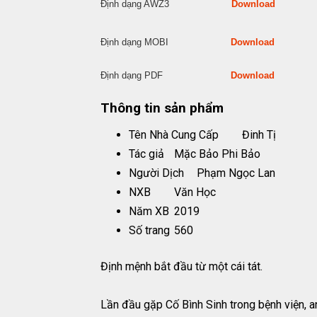
Định dạng AWZ3
Download
Định dạng MOBI
Download
Định dạng PDF
Download
Thông tin sản phẩm
Tên Nhà Cung Cấp
Đinh Tị
Tác giả
Mặc Bảo Phi Bảo
Người Dịch
Phạm Ngọc Lan
NXB
Văn Học
Năm XB
2019
Số trang
560
Định mệnh bắt đầu từ một cái tát.
Lần đầu gặp Cố Bình Sinh trong bệnh viện, an