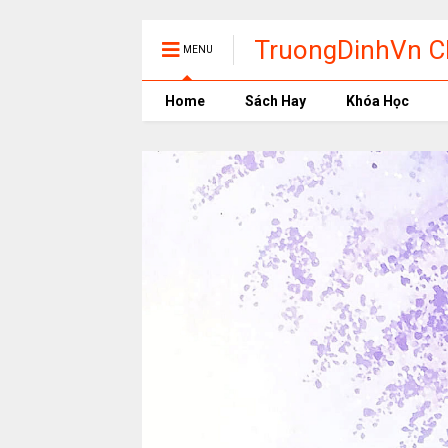
TruongDinhVn Ch
MENU
phần mềm học t
Home
Sách Hay
Khóa Học