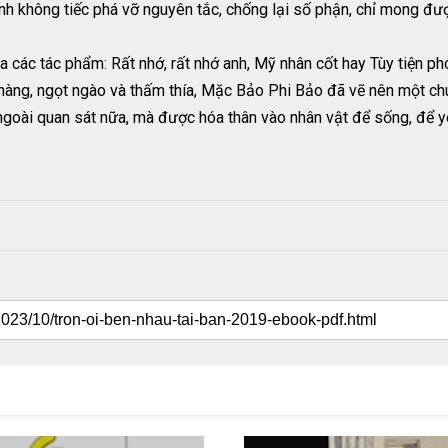
anh không tiếc phá vỡ nguyên tắc, chống lại số phận, chỉ mong đượ
ác tác phẩm: Rất nhớ, rất nhớ anh, Mỹ nhân cốt hay Tùy tiện phón
àng, ngọt ngào và thấm thía, Mặc Bảo Phi Bảo đã vẽ nên một chuy
oài quan sát nữa, mà được hóa thân vào nhân vật để sống, để yê