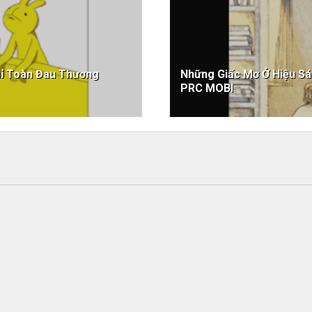
hỉ Toàn Đau Thương
Những Giấc Mơ Ở Hiệu S
PRC MOBI