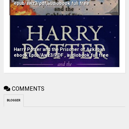
epub/awz3/pdf,audiobook full free
Harry Potter and the Prisoner of Azkaban
ebook Epub/Awz3/PDF , audiobook full free
COMMENTS
BLOGGER