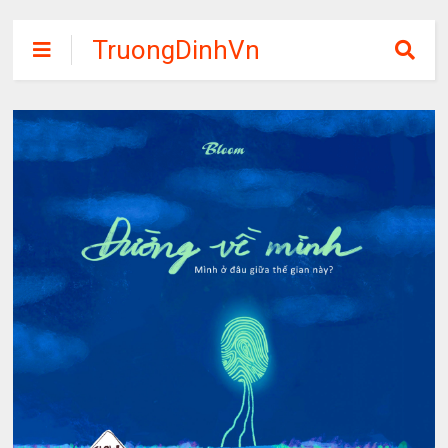
TruongDinhVn
Chia sẽ ebook,
các khóa học,
phần mềm học
tập miễn phí