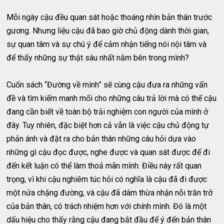
Mỗi ngày cậu đều quan sát hoặc thoáng nhìn bản thân trước
gương. Nhưng liệu cậu đã bao giờ chủ động dành thời gian,
sự quan tâm và sự chú ý để cảm nhận tiếng nói nội tâm và
để thấy những sự thật sâu nhất nằm bên trong mình?
Cuốn sách “Đường về mình” sẽ cùng cậu đưa ra những vấn
đề và tìm kiếm manh mối cho những câu trả lời mà có thể cậu
đang cần biết về toàn bộ trải nghiệm con người của mình ở
đây. Tuy nhiên, đặc biệt hơn cả vẫn là việc cậu chủ động tự
phản ánh và đặt ra cho bản thân những câu hỏi dựa vào
những gì cậu đọc được, nghe được và quan sát được để đi
đến kết luận có thể làm thoả mãn mình. Điều này rất quan
trọng, vì khi cậu nghiêm túc hỏi có nghĩa là cậu đã đi được
một nửa chặng đường, và cậu đã dám thừa nhận nỗi trăn trở
của bản thân, có trách nhiệm hơn với chính mình. Đó là một
dấu hiệu cho thấy rằng cậu đang bắt đầu để ý đến bản thân