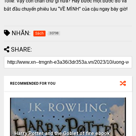
Tolle. Vậy còn chần chừ gì nữa? Hãy bước một bước đó và
bắt đầu chuyến phiêu lưu “VỀ MÌNH” của cậu ngay bây giờ!
NHÃN:
Sách
30798
SHARE:
RECOMMENDED FOR YOU
Harry Potter and the Goblet of fire ebook