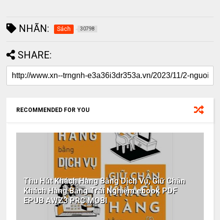
NHÃN:
Sách
30798
SHARE:
RECOMMENDED FOR YOU
Thu Hút Khách Hàng Bằng Dịch Vụ, Giữ Chân
Khách Hàng Bằng Trải Nghiệm ebook PDF
EPUB AWZ3 PRC MOBI