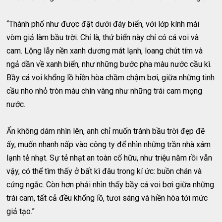
“Thành phố như được đặt dưới đáy biển, với lớp kính mái
vòm giả làm bầu trời. Chỉ là, thứ biển này chỉ có cá voi và
cam. Lộng lẫy nền xanh dương mát lạnh, loang chút tím và
ngả dần về xanh biển, như những bước pha màu nước cầu kì.
Bầy cá voi khổng lồ hiền hòa chầm chậm bơi, giữa những tinh
cầu nho nhỏ tròn màu chín vàng như những trái cam mọng
nước.
Ẩn không dám nhìn lên, anh chỉ muốn tránh bầu trời đẹp đẽ
ấy, muốn nhanh nấp vào công ty để nhìn những trần nhà xám
lạnh tẻ nhạt. Sự tẻ nhạt an toàn cố hữu, như triệu năm rồi vẫn
vậy, có thể tìm thấy ở bất kì đâu trong kí ức: buồn chán và
cứng ngắc. Còn hơn phải nhìn thấy bầy cá voi bơi giữa những
trái cam, tất cả đều khổng lồ, tươi sáng và hiền hòa tới mức
giả tạo.”