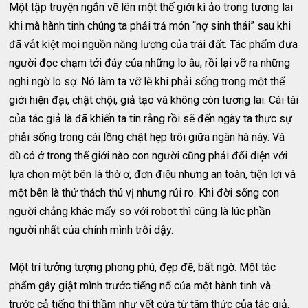
Một tập truyện ngắn vẽ lên một thế giới kì ảo trong tương lai
khi mà hành tinh chúng ta phải trả món “nợ sinh thái” sau khi
đã vắt kiệt mọi nguồn năng lượng của trái đất. Tác phẩm đưa
người đọc chạm tới đáy của những lo âu, rồi lại vỡ ra những
nghi ngờ lo sợ. Nó làm ta vỡ lẽ khi phải sống trong một thế
giới hiện đại, chật chội, giả tạo và không còn tương lai. Cái tài
của tác giả là đã khiến ta tin rằng rồi sẽ đến ngày ta thực sự
phải sống trong cái lồng chật hẹp trôi giữa ngân hà này. Và
dù có ở trong thế giới nào con người cũng phải đối diện với
lựa chọn một bên là thờ ơ, đơn điệu nhưng an toàn, tiện lợi và
một bên là thử thách thú vị nhưng rủi ro. Khi đời sống con
người chẳng khác mấy so với robot thì cũng là lúc phần
người nhất của chính mình trỗi dậy.
Một trí tưởng tượng phong phú, đẹp đẽ, bất ngờ. Một tác
phẩm gây giật mình trước tiếng nổ của một hành tinh và
trước cả tiếng thì thầm như vết cứa từ tâm thức của tác giả.