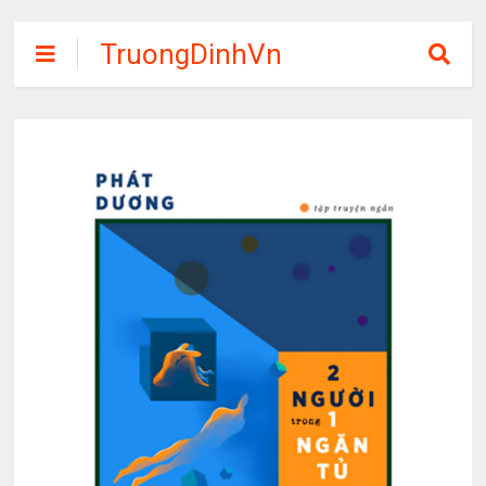
TruongDinhVn
Chia sẽ ebook,
các khóa học,
phần mềm học
tập miễn phí