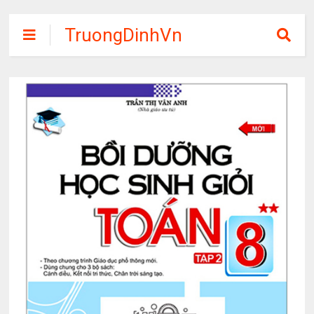
TruongDinhVn
Chia sẽ ebook,
các khóa học,
phần mềm học
tập miễn phí