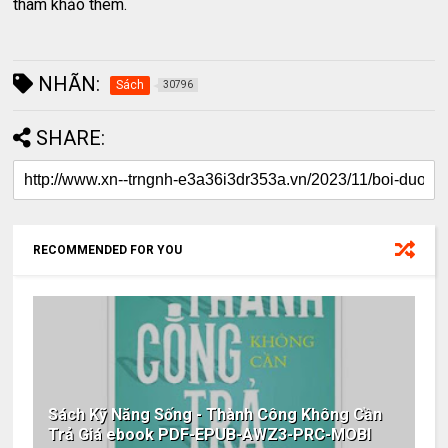
tham khảo thêm.
NHÃN:
Sách
30796
SHARE:
RECOMMENDED FOR YOU
Sách Kỹ Năng Sống - Thành Công Không Cần
Trả Giá ebook PDF-EPUB-AWZ3-PRC-MOBI