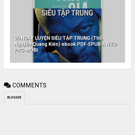
30 NGÀY LUYỆN SIÊU TẬP TRUNG (ThS.
Nguyễn Quang Kiên) ebook PDF-EPUB-AWZ3-
PRC-MOBI
COMMENTS
BLOGGER