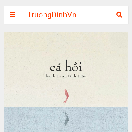
TruongDinhVn
Chia sẽ ebook,
các khóa học,
phần mềm học
tập miễn phí