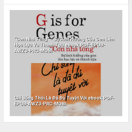
“Con Nhà Tông” - Sự Ảnh Hưởng Của Gen Lên
Học Lực Và Thành Tựu ebook PDF-EPUB-
AWZ3-PRC-MOBI
Chỉ Sống Thôi Là Đã Đủ Tuyệt Vời ebook PDF-
EPUB-AWZ3-PRC-MOBI