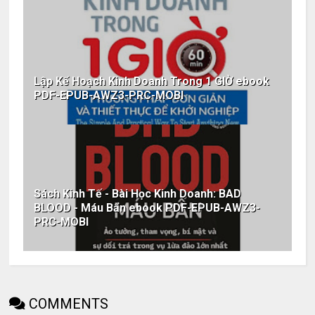
Lập Kế Hoạch Kinh Doanh Trong 1 GIỜ ebook
PDF-EPUB-AWZ3-PRC-MOBI
Sách Kinh Tế - Bài Học Kinh Doanh: BAD
BLOOD - Máu Bẩn ebook PDF-EPUB-AWZ3-
PRC-MOBI
COMMENTS