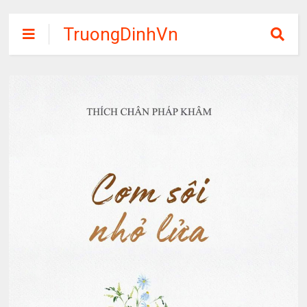
TruongDinhVn
Chia sẽ ebook,
các khóa học,
phần mềm học
tập miễn phí