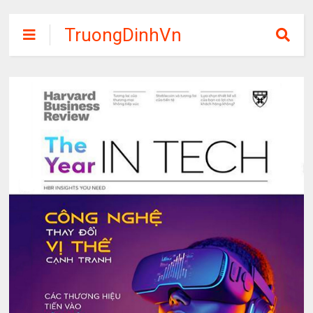
TruongDinhVn
Chia sẽ ebook,
các khóa học,
phần mềm học
tập miễn phí