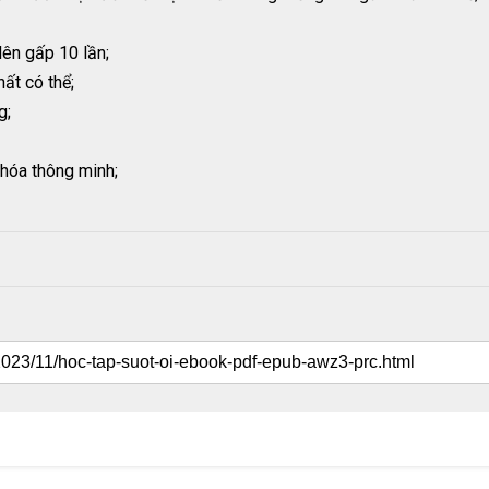
 lên gấp 10 lần;
ất có thể;
g;
 hóa thông minh;