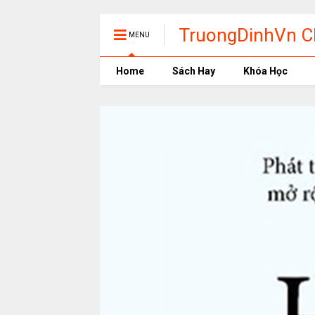
TruongDinhVn Ch
MENU
phần mềm học t
Home
Sách Hay
Khóa Học