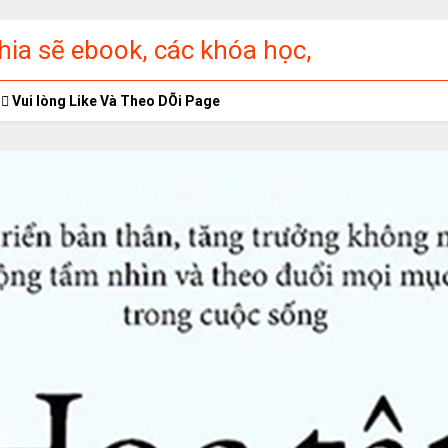
ia sẽ ebook, các khóa học,
ập miễn phí
Vui lòng Like Và Theo DÕi Page