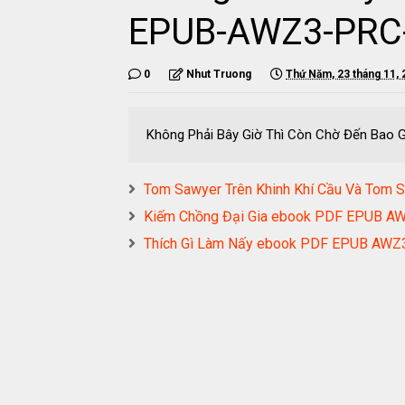
EPUB-AWZ3-PRC
0
Nhut Truong
Thứ Năm, 23 tháng 11, 
Không Phải Bây Giờ Thì Còn Chờ Đến Ba
Tom Sawyer Trên Khinh Khí Cầu Và To
Kiếm Chồng Đại Gia ebook PDF EPUB 
Thích Gì Làm Nấy ebook PDF EPUB AW