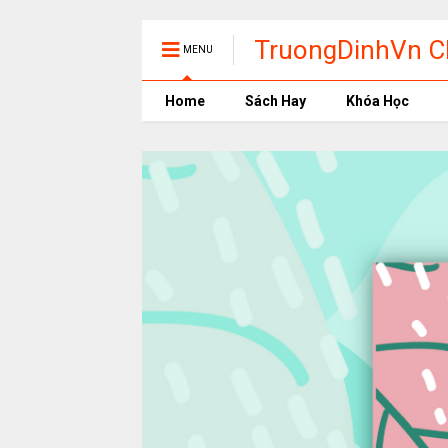
TruongDinhVn Ch
MENU
phần mềm học t
Home
Sách Hay
Khóa Học