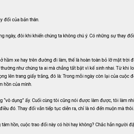
y đổi của bản thân.
g ngày, đôi khi khiến chúng ta không chú ý. Có những sự thay đổi
 hầm xe hay trên đường đi làm, thế là hoàn toàn bỏ lỡ mặt trời đỏ
thường như chúng ta ai mà chẳng tất bật vì kế sinh nhai. Từ khi l
 trọng lên trang giấy trắng, đó là: Trong mỗi ngày còn lại của cuộ
âm hồn của mình.
g “vô dụng” ấy. Cuối cùng tôi cũng nói được làm được, tôi làm n
ều đó. Thay đổi vẫn tiếp tục diễn ra, chỉ là nó đến muộn mà thôi.
g tâm hồn, cuộc trao đổi này có hời hay không? Chắc hẳn người đặ