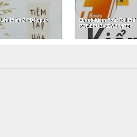
 Lớn Phần 2 PDf epub
Ebook Kiểm Soát Chi Phí
PDF EPUB AZW3 MOBI