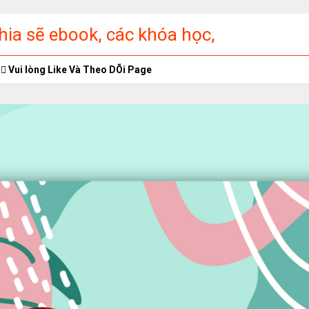
ia sẽ ebook, các khóa học,
ập miễn phí
Vui lòng Like Và Theo DÕi Page