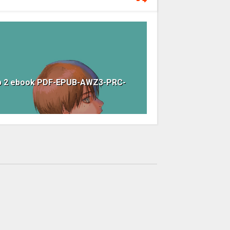
ập 2 ebook PDF-EPUB-AWZ3-PRC-