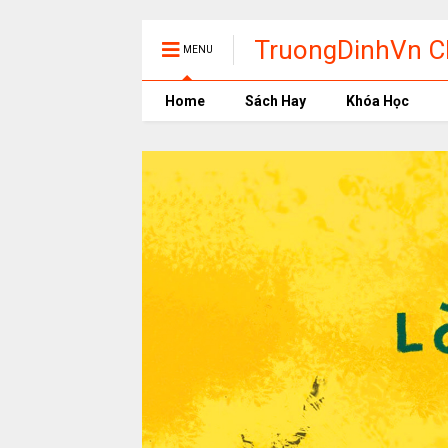
TruongDinhVn Ch
MENU
phần mềm học t
Home
Sách Hay
Khóa Học