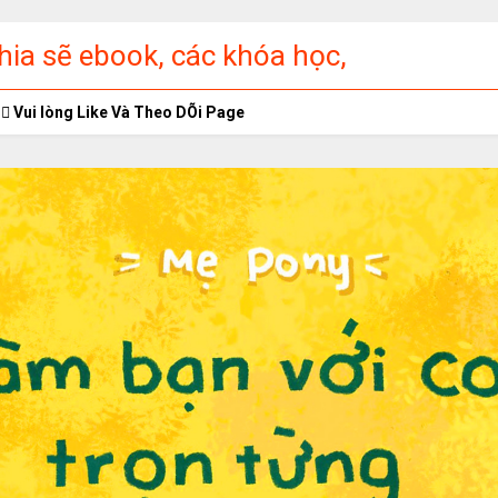
ia sẽ ebook, các khóa học,
ập miễn phí
Vui lòng Like Và Theo DÕi Page