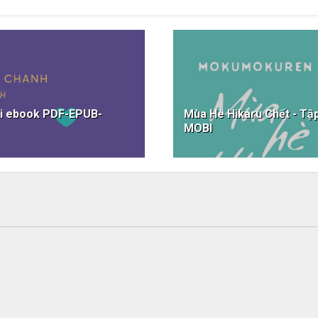
Ai ebook PDF-EPUB-
Mùa Hè Hikaru Chết - T
MOBI