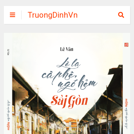
TruongDinhVn
Chia sẽ ebook,
các khóa học,
phần mềm học
tập miễn phí