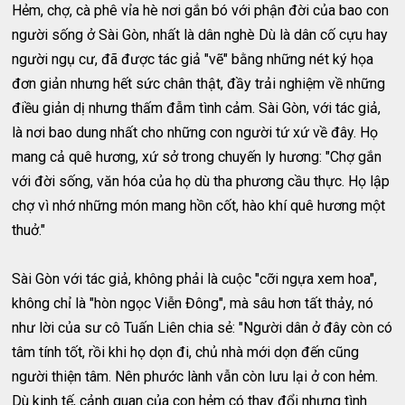
Hẻm, chợ, cà phê vỉa hè nơi gắn bó với phận đời của bao con
người sống ở Sài Gòn, nhất là dân nghè Dù là dân cố cựu hay
người ngụ cư, đã được tác giả "vẽ" bằng những nét ký họa
đơn giản nhưng hết sức chân thật, đầy trải nghiệm về những
điều giản dị nhưng thấm đẫm tình cảm. Sài Gòn, với tác giả,
là nơi bao dung nhất cho những con người tứ xứ về đây. Họ
mang cả quê hương, xứ sở trong chuyến ly hương: "Chợ gắn
với đời sống, văn hóa của họ dù tha phương cầu thực. Họ lập
chợ vì nhớ những món mang hồn cốt, hào khí quê hương một
thuở."
Sài Gòn với tác giả, không phải là cuộc "cỡi ngựa xem hoa",
không chỉ là "hòn ngọc Viễn Đông", mà sâu hơn tất thảy, nó
như lời của sư cô Tuấn Liên chia sẻ: "Người dân ở đây còn có
tâm tính tốt, rồi khi họ dọn đi, chủ nhà mới dọn đến cũng
người thiện tâm. Nên phước lành vẫn còn lưu lại ở con hẻm.
Dù kinh tế, cảnh quan của con hẻm có thay đổi nhưng tình