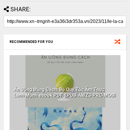
SHARE:
RECOMMENDED FOR YOU
Ăn Uống Đúng Cách: Bộ Quy Tắc Ẩm Thực
Lành Mạnh ebook PDF-EPUB-AWZ3-PRC-MOBI