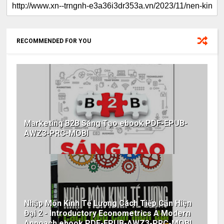
RECOMMENDED FOR YOU
Marketing B2B Sáng Tạo ebook PDF-EPUB-
AWZ3-PRC-MOBI
Nhập Môn Kinh Tế Lượng Cách Tiếp Cận Hiện
Đại 2 - Introductory Econometrics A Modern
Appoach ebook PDF-EPUB-AWZ3-PRC-MOBI