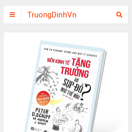
TruongDinhVn
Chia sẽ ebook,
các khóa học,
phần mềm học
tập miễn phí