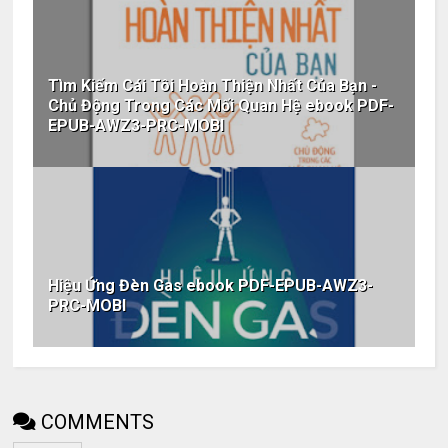
Tìm Kiếm Cái Tôi Hoàn Thiện Nhất Của Bạn -
Chủ Động Trong Các Mối Quan Hệ ebook PDF-
EPUB-AWZ3-PRC-MOBI
Hiệu Ứng Đèn Gas ebook PDF-EPUB-AWZ3-
PRC-MOBI
COMMENTS