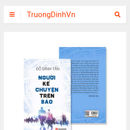
TruongDinhVn
Chia sẽ ebook,
các khóa học,
phần mềm học
tập miễn phí