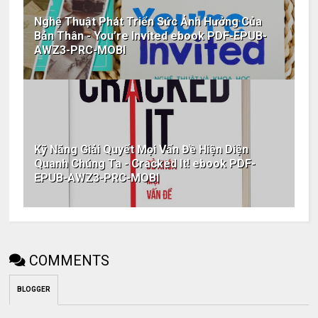
Nghệ Thuật Phát Triển Sức Ảnh Hưởng Của
Bản Thân - You’re Invited ebook PDF-EPUB-
AWZ3-PRC-MOBI
Kỹ Năng Giải Quyết Mọi Vấn Đề Hiện Diện
Quanh Chúng Ta - Cracked It! ebook PDF-
EPUB-AWZ3-PRC-MOBI
COMMENTS
BLOGGER