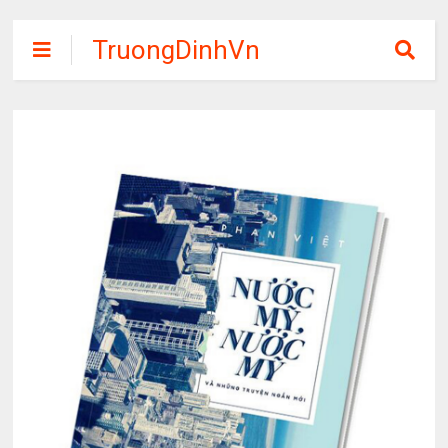
TruongDinhVn
Chia sẽ ebook,
các khóa học,
phần mềm học
tập miễn phí