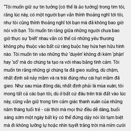
“Tôi muốn giữ sự tin tưởng (có thể là ảo tưởng) trong tim tôi,
rằng lúc này, có một người bạn vẫn thỉnh thoảng nghĩ tới tôi,
như tôi cũng thỉnh thoảng nghĩ tới bạn mà đã không bao giờ
nói với bạn. Tôi muốn tin rằng giữa những người chưa bao
giờ thực sự ‘biết’ nhau vẫn có thể có những yêu thương
không phụ thuộc vào bất cứ ràng buộc hay hứa hẹn hữu hình
nào. Tôi muốn tin vào những thứ ‘duyên’ không đi kèm ‘phận’
hay ‘số’ mà do chúng ta tạo ra với nhau bằng tình cảm. Tôi
muốn tin rằng những gì chúng ta đã gieo xuống, dù chậm,
nhất định sẽ nảy mầm và ra trái đúng như cái hạt mầm đã
gieo. Như sau mùa đông dài, nhất định phải là mùa xuân; tôi
mong tất cả các bạn tôi, dù ở bất cứ đâu trên trái đất vào lúc
này, cũng vẫn giữ trong tim cảm giác thanh xuân của những
năm tháng tuổi trẻ - cái thời mà mọi thứ đều dễ dàng, buổi
sáng sớm một ngày bất kỳ có thể đứng dậy nói lời tạm biệt
mà đi không lưỡng lự hoặc nhìn tuyết trắng trời mà mỉm cười