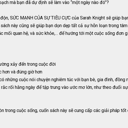
hoạch mà bạn đã dự định sẽ làm vào “một ngày nào đó”?
 độn, SỨC MẠNH CỦA SỰ TIÊU CỰC của Sarah Knight sẽ giúp bạn 
 sách này cũng sẽ giúp bạn dọn dẹp tất cả sự hỗn loạn trong tâm
 các mối quan hệ, và sức khỏe,… để hướng tới một cuộc sống đơn gi
hường xảy đến trong cuộc đời
c hơn và đúng giờ hơn
và có những cuộc nói chuyện nghiêm túc với bạn bè, gia đình, đồng 
rắc rối hằng ngày để tập trung vào ước mơ lớn, như theo đuổi sự
n trong cuộc sống, cuốn sách này sẽ cung cấp các giải pháp tốt 