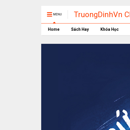
TruongDinhVn Ch
MENU
phần mềm học t
Home
Sách Hay
Khóa Học