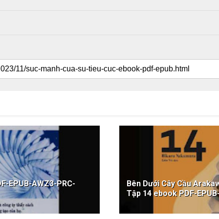
 PDF-EPUB-AWZ3-PRC-
Bên Dưới Cây Cầu Arakaw
Tập 14 ebook PDF-EPU