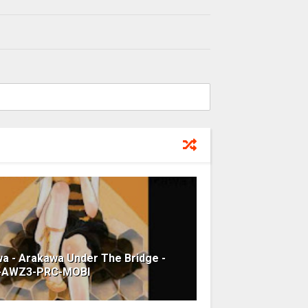
a - Arakawa Under The Bridge -
B-AWZ3-PRC-MOBI