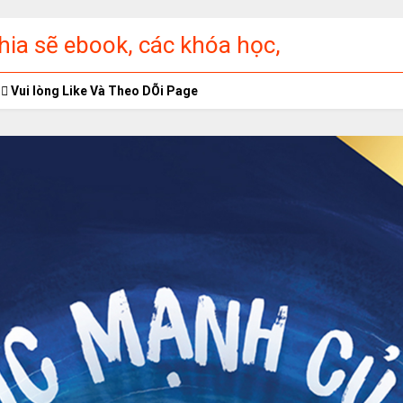
ia sẽ ebook, các khóa học,
ập miễn phí
Vui lòng Like Và Theo DÕi Page