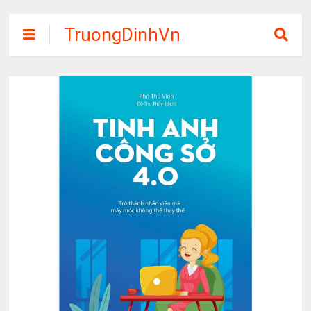
TruongDinhVn
Chia sẽ ebook,
các khóa học,
phần mềm học
tập miễn phí