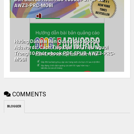
AWZ3-PRC-MOBI
Hướng Dẫn Bài Bản Quảng Cáo Google
Adswords: Cách Tiếp Cận 100 Triệu Người
Trong 10 Phút ebook PDF-EPUB-AWZ3-PRC-
MOBI
COMMENTS
BLOGGER