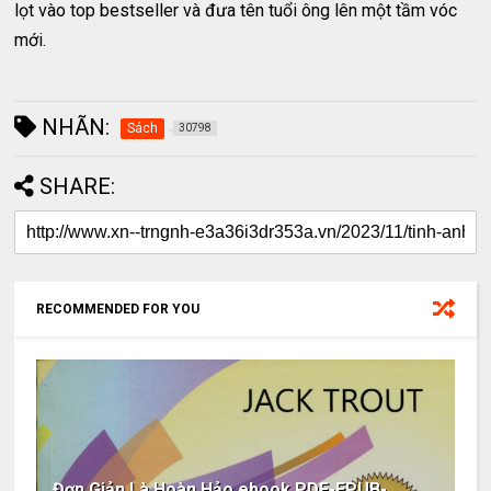
lọt vào top bestseller và đưa tên tuổi ông lên một tầm vóc
mới.
NHÃN:
Sách
30798
SHARE:
RECOMMENDED FOR YOU
Đơn Giản Là Hoàn Hảo ebook PDF-EPUB-