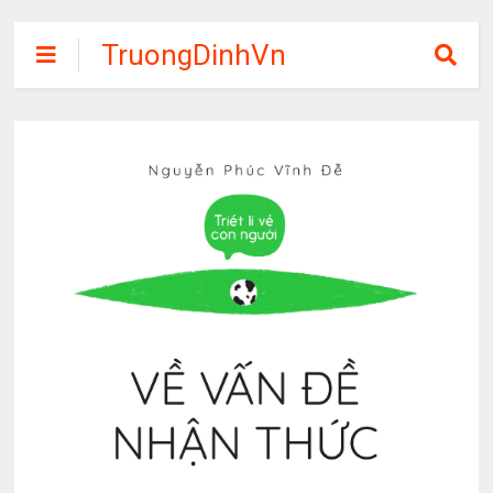
TruongDinhVn
Chia sẽ ebook,
các khóa học,
phần mềm học
tập miễn phí