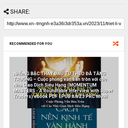
SHARE:
RECOMMENDED FOR YOU
NHỮNG BẬC THẦY ĐẦU TƯ THEO ĐÀ TĂNG
TRƯỞNG – Cuộc phỏng vấn bàn tròn với các
Nhà Giao Dịch Siêu Hạng (MOMENTUM
MASTERS - A Roundtable Interview with Super
Traders) ebook PDF EPUB AWZ3 PRC MOBI