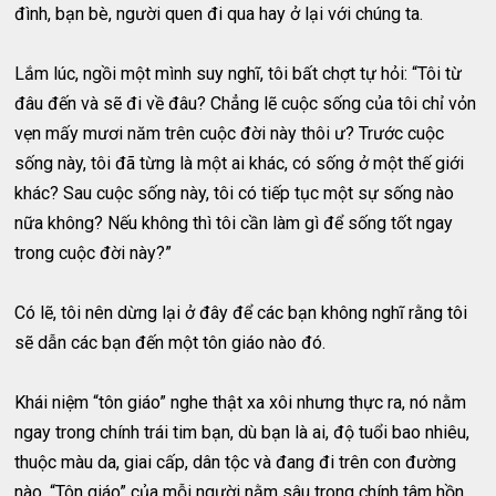
đình, bạn bè, người quen đi qua hay ở lại với chúng ta.
Lắm lúc, ngồi một mình suy nghĩ, tôi bất chợt tự hỏi: “Tôi từ
đâu đến và sẽ đi về đâu? Chẳng lẽ cuộc sống của tôi chỉ vỏn
vẹn mấy mươi năm trên cuộc đời này thôi ư? Trước cuộc
sống này, tôi đã từng là một ai khác, có sống ở một thế giới
khác? Sau cuộc sống này, tôi có tiếp tục một sự sống nào
nữa không? Nếu không thì tôi cần làm gì để sống tốt ngay
trong cuộc đời này?”
Có lẽ, tôi nên dừng lại ở đây để các bạn không nghĩ rằng tôi
sẽ dẫn các bạn đến một tôn giáo nào đó.
Khái niệm “tôn giáo” nghe thật xa xôi nhưng thực ra, nó nằm
ngay trong chính trái tim bạn, dù bạn là ai, độ tuổi bao nhiêu,
thuộc màu da, giai cấp, dân tộc và đang đi trên con đường
nào. “Tôn giáo” của mỗi người nằm sâu trong chính tâm hồn