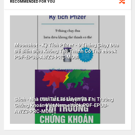
RECOMMENDED FOR YOU
Moonshot - Kỳ Tích Pfizer - 9 Tháng Chạy Đua
Để Biến Điều Không Thể Thành Có Thể ebook
PDF-EPUB-AWZ3-PRC-MOBI
Sách - Nhà Đầu Tư Lão Luyện Và Thị Trường
Chứng Khoán Việt Nam ebook PDF-EPUB-
AWZ3-PRC-MOBI