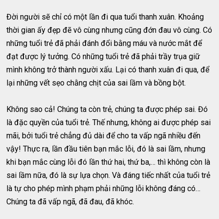
Đời người sẽ chỉ có một lần đi qua tuổi thanh xuân. Khoảng
thời gian ấy đẹp đẽ vô cùng nhưng cũng đớn đau vô cùng. Có
những tuổi trẻ đã phải đánh đổi bằng máu và nước mắt để
đạt được lý tưởng. Có những tuổi trẻ đã phải trầy trụa giữ
mình không trở thành người xấu. Lại có thanh xuân đi qua, để
lại những vết sẹo chằng chịt của sai lầm và bồng bột.
Không sao cả! Chúng ta còn trẻ, chúng ta được phép sai. Đó
là đặc quyền của tuổi trẻ. Thế nhưng, không ai được phép sai
mãi, bởi tuổi trẻ chẳng đủ dài để cho ta vấp ngã nhiều đến
vậy! Thực ra, lần đầu tiên bạn mắc lỗi, đó là sai lầm, nhưng
khi bạn mắc cùng lỗi đó lần thứ hai, thứ ba,… thì không còn là
sai lầm nữa, đó là sự lựa chọn. Và đáng tiếc nhất của tuổi trẻ
là tự cho phép mình phạm phải những lỗi không đáng có…
Chúng ta đã vấp ngã, đã đau, đã khóc.