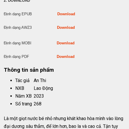
2. DOWNLOAD
Định dạng EPUB
Download
Định dạng AWZ3
Download
Định dạng MOBI
Download
Định dạng PDF
Download
Thông tin sản phẩm
Tác giả
An Thi
NXB
Lao Động
Năm XB
2023
Số trang
268
Là một giọt nước bé nhỏ nhưng khát khao hòa mình vào lòng
đại dương sâu thẳm, để lớn hơn, bao la và cao cả. Tận tụy