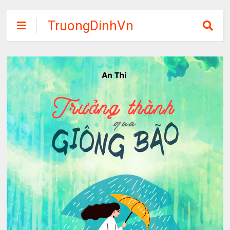
TruongDinhVn
Chia sẽ ebook,
các khóa học,
phần mềm học
tập miễn phí