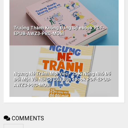
Trưởng Thành Không Đáng Sợ ebook PDF-
EPUB-AWZ3-PRC-MOBI
Ngưng Né Tránh Mọi Việc - 25 Kĩ Năng Nhỏ Để
Đối Mặt Với Nỗi Sợ Của Bạn ebook PDF-EPUB-
AWZ3-PRC-MOBI
COMMENTS