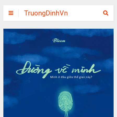
TruongDinhVn
Chia sẽ ebook,
các khóa học,
phần mềm học
tập miễn phí