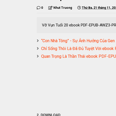
0
Nhut Truong
Thứ Ba, 21 tháng 11, 2
Vỡ Vụn Tuổi 20 ebook PDF-EPUB-AWZ3-P
“Con Nhà Tông” - Sự Ảnh Hưởng Của G
Chỉ Sống Thôi Là Đã Đủ Tuyệt Vời eb
Quan Trọng Là Thần Thái ebook PDF-
2. DOWNLOAD