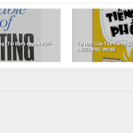
ng (Tái Bản) ebook PDF-
Tự Học Cấp Tốc Tiếng T
AWZ3-PRC-MOBI