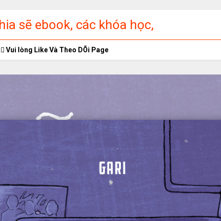
ia sẽ ebook, các khóa học,
ập miễn phí
Vui lòng Like Và Theo DÕi Page