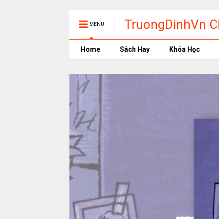
TruongDinhVn Ch
MENU
phần mềm học t
Home
Sách Hay
Khóa Học