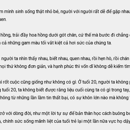
m mình sinh sống thật nhỏ bé, người với người rất dễ để gặp nhau
uen.
hồng, trải đầy hoa hồng dưới gót chân, cứ thế mà bước đi chẳng đ
cả những gam màu tối vắt kiệt cả hơi sức của chúng ta.
người ta nhìn thấy nhau, biết nhau, quen nhau, rồi hẹn hò, rồi ch
mọi thứ không đơn giản, và hạnh phúc thì vốn dĩ không dễ kiếm tìm
thì rốt cuộc cũng giống như không có gì. Ở tuổi 20, người ta khôn
uổi 20, ta không biết được rằng liệu cuối cùng ta có gì trong tay
không từ những lần lầm tin thất bại, có sự khôn lớn nào mà không
trở với dòng đời, như một lời tự sự để bản thân học cách buông b
chính sức sống mãnh liệt của tuổi trẻ lại một lần nữa vực họ dậy