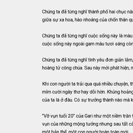
Chúng ta đã từng nghĩ thành phố hai chục nă
giữa sự xa hoa, hào nhoáng của chốn thân q
Chúng ta đã từng nghĩ cuộc sống này là màu 
cuộc sống này ngoài gam màu tươi sáng còn 
Chúng ta đã từng nghĩ tình yêu đơn giản lắm, 
hoàng tử công chúa. Sau này mới phát hiện, 
Khi con người ta trải qua quá nhiều chuyện, 
mỉm cười ngây thơ hay dỗi hờn. Khủng hoảng t
của ta là ở đâu. Có sự trưởng thành nào mà 
"Vỡ vụn tuổi 20" của Gari như một niềm trăn 
vụn của những mộng tưởng nhưng sau tất cả, 
một bản thể, một con người hoàn toàn mới.