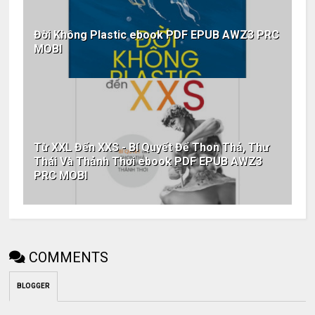
Đời Không Plastic ebook PDF EPUB AWZ3 PRC
MOBI
Từ XXL Đến XXS - Bí Quyết Để Thon Thả, Thư
Thái Và Thảnh Thơi ebook PDF EPUB AWZ3
PRC MOBI
COMMENTS
BLOGGER