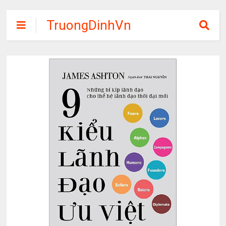
TruongDinhVn
Chia sẽ ebook,
các khóa học,
phần mềm học
tập miễn phí