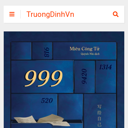
TruongDinhVn
Chia sẽ ebook,
các khóa học,
phần mềm học
tập miễn phí