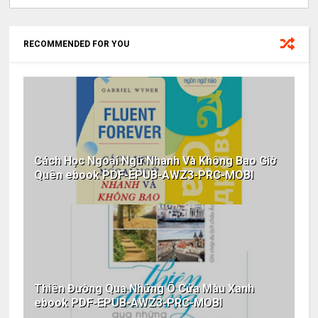
RECOMMENDED FOR YOU
Cách Học Ngoại Ngữ Nhanh Và Không Bao Giờ
Quên ebook PDF-EPUB-AWZ3-PRC-MOBI
Thiên Đường Qua Những Ô Cửa Màu Xanh
ebook PDF-EPUB-AWZ3-PRC-MOBI